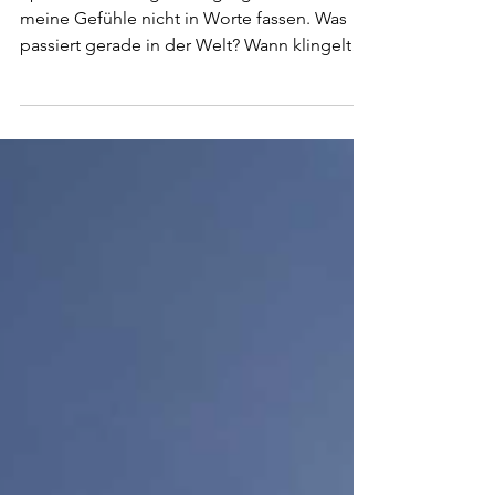
in unseren Händen
Sprachlos. Traurig. Verängstigt. Ich kann
meine Gefühle nicht in Worte fassen. Was
passiert gerade in der Welt? Wann klingelt
der Wecker und weckt mich auf? Wann
haben wir aufgehört, respektvoll miteinander
umzugehen? Wann haben wir aufgehört,
einander auf Augenhöhe zu begegnen? Vor
drei Jahren wurde die Ukraine, ein
souveräner Staat, auf dem eigenen
Staatsgebiet von einem anderen souveränen
Staat angegriffen. Das Völkerrecht kennt
dafür klare Regeln: Die Ukraine darf sich ve