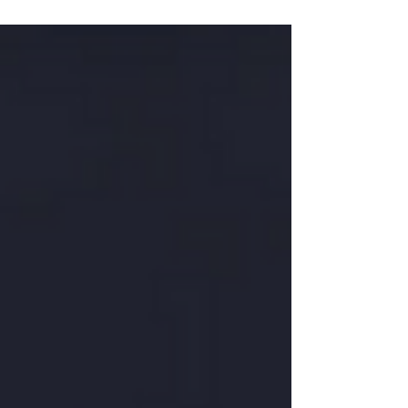
unter meinen Schülern mit sanften oder
weniger sanften Blicken im Keim zu
ersticken. Ab und zu zischte ich ein „Pssst“
in die Richtung einiger Buben, die sich wohl
gegenseitig grad einen besonders tollen
Witz erzählt hatten. Insgesamt waren meine
Bemühungen zur Ruhe einigermassen
erfolgreich. Ich lehnte mich zurück und
konzentrierte mich auf die Wor