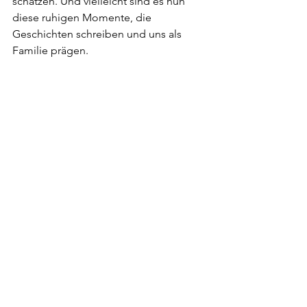
schätzen. Und vielleicht sind es nun 
diese ruhigen Momente, die 
Geschichten schreiben und uns als 
Familie prägen. 
Magic Moments, würde Nelios Gotti 
sagen und sich etwas wünschen.
Alle ansehen
Aktuelle Beiträge