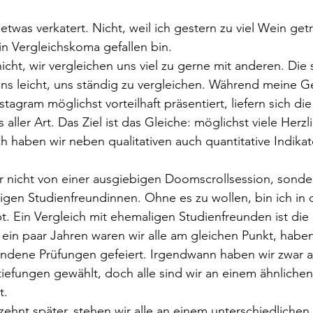
etwas verkatert. Nicht, weil ich gestern zu viel Wein get
in Vergleichskoma gefallen bin. 
cht, wir vergleichen uns viel zu gerne mit anderen. Die 
s leicht, uns ständig zu vergleichen. Während meine Ge
tagram möglichst vorteilhaft präsentiert, liefern sich di
 aller Art. Das Ziel ist das Gleiche: möglichst viele Herzl
ich haben wir neben qualitativen auch quantitative Indika
r nicht von einer ausgiebigen Doomscrollsession, sond
gen Studienfreundinnen. Ohne es zu wollen, bin ich in d
pt. Ein Vergleich mit ehemaligen Studienfreunden ist die 
 ein paar Jahren waren wir alle am gleichen Punkt, hab
ndene Prüfungen gefeiert. Irgendwann haben wir zwar al
tiefungen gewählt, doch alle sind wir an einem ähnlichen
t. 
zehnt später, stehen wir alle an einem unterschiedlichen