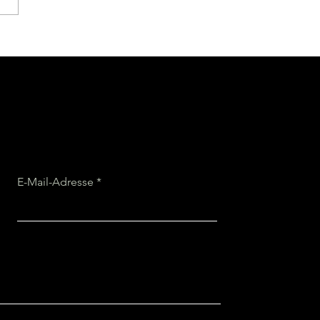
 wundersame Welt des
unens
E-Mail-Adresse