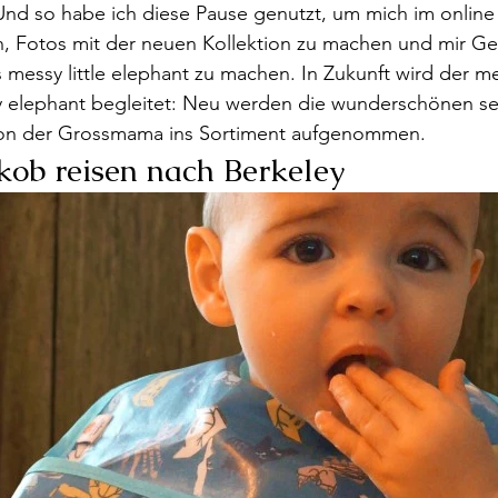
 Und so habe ich diese Pause genutzt, um mich im online
n, Fotos mit der neuen Kollektion zu machen und mir G
messy little elephant zu machen. In Zukunft wird der mes
 elephant begleitet: Neu werden die wunderschönen se
on der Grossmama ins Sortiment aufgenommen.  
kob reisen nach Berkeley 