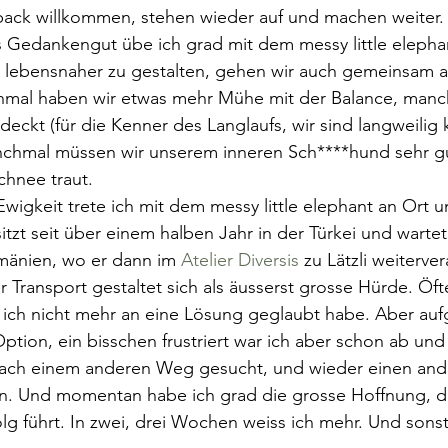
ck willkommen, stehen wieder auf und machen weiter. 
s Gedankengut übe ich grad mit dem messy little elepha
n lebensnaher zu gestalten, gehen wir auch gemeinsam a
hmal haben wir etwas mehr Mühe mit der Balance, manch
ckt (für die Kenner des Langlaufs, wir sind langweilig k
chmal müssen wir unserem inneren Sch****hund sehr gu
hnee traut.      
Ewigkeit trete ich mit dem messy little elephant an Ort u
 sitzt seit über einem halben Jahr in der Türkei und wartet
mänien, wo er dann im 
Atelier Diversis
 zu Lätzli weiterver
r Transport gestaltet sich als äusserst grosse Hürde. Öft
 ich nicht mehr an eine Lösung geglaubt habe. Aber au
Option, ein bisschen frustriert war ich aber schon ab und
nach einem anderen Weg gesucht, und wieder einen and
n. Und momentan habe ich grad die grosse Hoffnung, d
lg führt. In zwei, drei Wochen weiss ich mehr. Und sonst