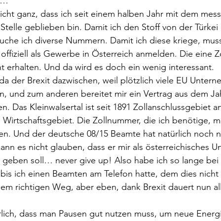
n… 
icht ganz, dass ich seit einem halben Jahr mit dem messy 
Stelle geblieben bin. Damit ich den Stoff von der Türkei 
auche ich diverse Nummern. Damit ich diese kriege, mus
t offiziell als Gewerbe in Österreich anmelden. Die eine
cht erhalten. Und da wird es doch ein wenig interessant.  
da der Brexit dazwischen, weil plötzlich viele EU Unter
, und zum anderen bereitet mir ein Vertrag aus dem Jah
. Das Kleinwalsertal ist seit 1891 Zollanschlussgebiet a
Wirtschaftsgebiet. Die Zollnummer, die ich benötige, m
n. Und der deutsche 08/15 Beamte hat natürlich noch n
ann es nicht glauben, dass er mir als österreichisches 
geben soll… never give up! Also habe ich so lange bei
, bis ich einen Beamten am Telefon hatte, dem dies nicht 
dem richtigen Weg, aber eben, dank Brexit dauert nun al
rlich, dass man Pausen gut nutzen muss, um neue Energi