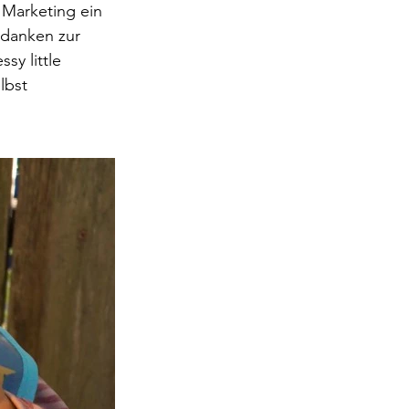
 Marketing ein 
edanken zur 
sy little 
lbst 