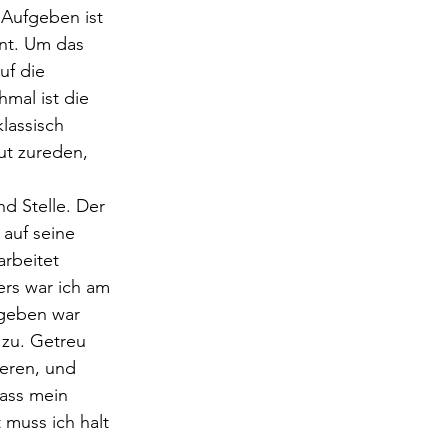
Aufgeben ist 
nt. Um das 
uf die 
mal ist die 
lassisch 
t zureden, 
nd Stelle. Der 
 auf seine 
arbeitet 
ers war ich am 
fgeben war 
 zu. Getreu 
eren, und 
ass mein 
 muss ich halt 