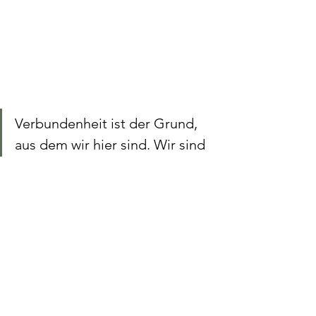
Verbundenheit ist der Grund, 
aus dem wir hier sind. Wir sind 
Beziehungswesen; Beziehung 
gibt unserem Leben Sinn und 
Bedeutung, und ohne sie 
leiden wir.
Brené Brown