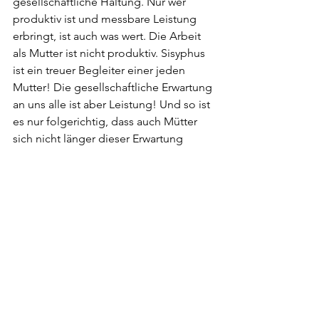
gesellschaftliche Haltung. Nur wer 
produktiv ist und messbare Leistung 
erbringt, ist auch was wert. Die Arbeit 
als Mutter ist nicht produktiv. Sisyphus 
ist ein treuer Begleiter einer jeden 
Mutter! Die gesellschaftliche Erwartung 
an uns alle ist aber Leistung! Und so ist 
es nur folgerichtig, dass auch Mütter 
sich nicht länger dieser Erwartung 
entziehen dürfen. Kaum aus dem 
Wochenbett geht es zurück an die 
Arbeit. Die Babys dürfen in die Krippe 
und werden dort von qualifizierten 
Fachpersonen betreut. In der Regel 
sind dies Frauen. In der Regel werden 
sie nicht gut bezahlt. Weil Kinder hüten 
in der Regel eben nicht produktiv ist.     
PS: Johannes und ich haben nicht vor, 