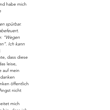
und habe mich 
e 
en spürbar. 
abefeuert. 
le: “Wegen 
n”. Ich kann 
.
te, dass diese 
as leise, 
 auf mein 
edanken 
nken öffentlich 
Angst nicht 
eitet mich 