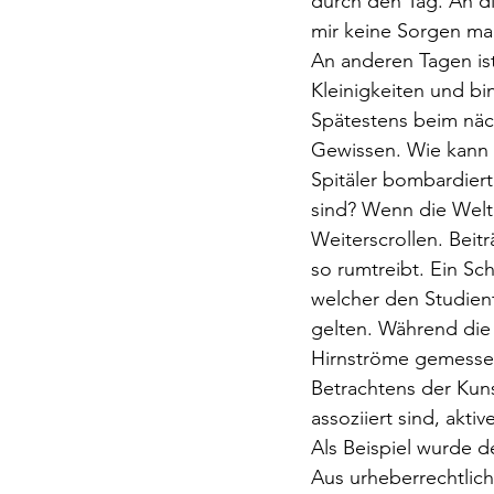
durch den Tag. An di
mir keine Sorgen ma
An anderen Tagen ist
Kleinigkeiten und bi
Spätestens beim näc
Gewissen. Wie kann i
Spitäler bombardier
sind? Wenn die Welt 
Weiterscrollen. Beit
so rumtreibt. Ein Sc
welcher den Studien
gelten. Während die
Hirnströme gemessen
Betrachtens der Kun
assoziiert sind, aktiv
Als Beispiel wurde d
Aus urheberrechtlic