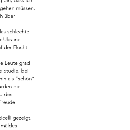
 bin, dass ich 
 gehen müssen. 
h über 
as schlechte 
r Ukraine 
 der Flucht 
re Leute grad 
 Studie, bei 
in als “schön” 
rden die 
d des 
Freude 
elli gezeigt. 
emäldes 