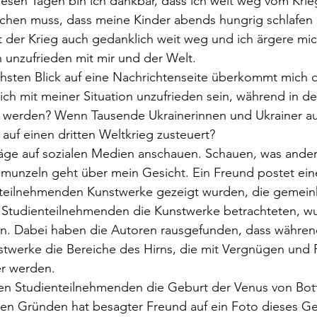
esen Tagen bin ich dankbar, dass ich weit weg vom Krieg
chen muss, dass meine Kinder abends hungrig schlafen
 der Krieg auch gedanklich weit weg und ich ärgere mic
n unzufrieden mit mir und der Welt. 
hsten Blick auf eine Nachrichtenseite überkommt mich d
ch mit meiner Situation unzufrieden sein, während in de
t werden? Wenn Tausende Ukrainerinnen und Ukrainer auf
auf einen dritten Weltkrieg zusteuert? 
räge auf sozialen Medien anschauen. Schauen, was ande
hmunzeln geht über mein Gesicht. Ein Freund postet eine
teilnehmenden Kunstwerke gezeigt wurden, die gemeinh
 Studienteilnehmenden die Kunstwerke betrachteten, wu
. Dabei haben die Autoren rausgefunden, dass währen
stwerke die Bereiche des Hirns, die mit Vergnügen und 
er werden. 
en Studienteilnehmenden die Geburt der Venus von Bottic
hen Gründen hat besagter Freund auf ein Foto dieses G