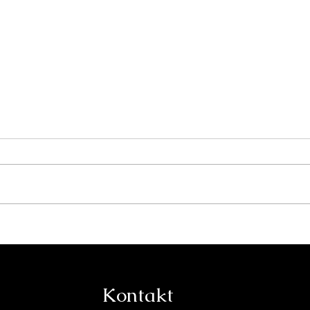
Europas Sicherheit liegt
Die
in unseren Händen
Sta
Kontakt