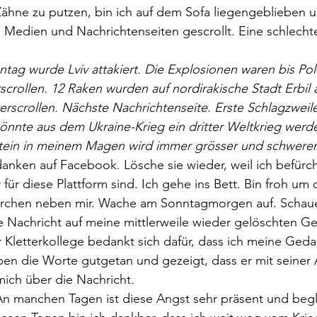
Zähne zu putzen, bin ich auf dem Sofa liegengeblieben 
e Medien und Nachrichtenseiten gescrollt. Eine schlecht
ntag wurde Lviv attakiert. Die Explosionen waren bis Pol
scrollen. 12 Raken wurden auf nordirakische Stadt Erbil 
erscrollen. Nächste Nachrichtenseite. Erste Schlagzwei
könnte aus dem Ukraine-Krieg ein dritter Weltkrieg werde
 Stein in meinem Magen wird immer grösser und schwerer
nken auf Facebook. Lösche sie wieder, weil ich befürch
r diese Plattform sind. Ich gehe ins Bett. Bin froh um d
rchen neben mir. Wache am Sonntagmorgen auf. Schaue
 Nachricht auf meine mittlerweile wieder gelöschten G
er Kletterkollege bedankt sich dafür, dass ich meine Geda
ben die Worte gutgetan und gezeigt, dass er mit seiner 
 mich über die Nachricht. 
An manchen Tagen ist diese Angst sehr präsent und begl