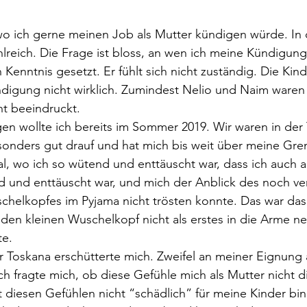
 wo ich gerne meinen Job als Mutter kündigen würde. In
lreich. Die Frage ist bloss, an wen ich meine Kündigung 
Kenntnis gesetzt. Er fühlt sich nicht zuständig. Die Kin
digung nicht wirklich. Zumindest Nelio und Naim waren
t beeindruckt. 
en wollte ich bereits im Sommer 2019. Wir waren in der
onders gut drauf und hat mich bis weit über meine Gren
l, wo ich so wütend und enttäuscht war, dass ich auch 
und enttäuscht war, und mich der Anblick des noch ve
helkopfes im Pyjama nicht trösten konnte. Das war das 
den kleinen Wuschelkopf nicht als erstes in die Arme n
te. 
 Toskana erschütterte mich. Zweifel an meiner Eignung 
ch fragte mich, ob diese Gefühle mich als Mutter nicht dis
t diesen Gefühlen nicht “schädlich” für meine Kinder bi