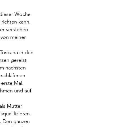
 dieser Woche 
richten kann. 
der verstehen 
 von meiner 
 Toskana in den 
zen gereizt. 
am nächsten 
rschlafenen 
erste Mal, 
ehmen und auf 
als Mutter 
qualifizieren. 
n. Den ganzen 