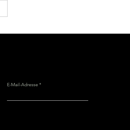
 wundersame Welt des
unens
E-Mail-Adresse