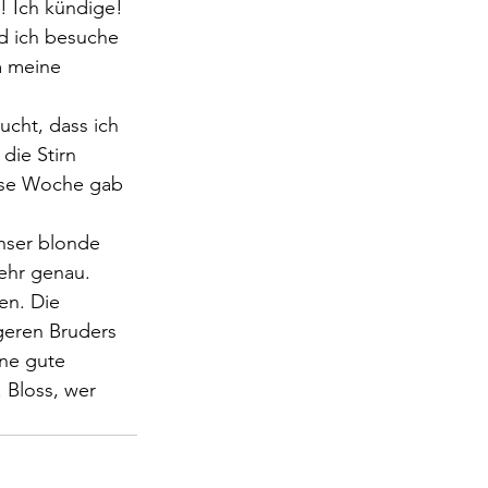
 Ich kündige! 
nd ich besuche 
 meine 
cht, dass ich 
die Stirn 
ese Woche gab 
nser blonde 
ehr genau. 
en. Die 
geren Bruders 
ne gute 
 Bloss, wer 